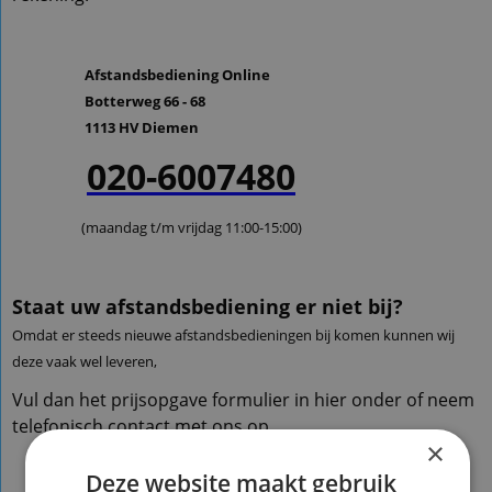
Afstandsbediening Online
Botterweg 66 - 68
1113 HV Diemen
020-6007480
(maandag t/m vrijdag 11:00-15:00)
Staat uw afstandsbediening er niet bij?
Omdat er steeds nieuwe afstandsbedieningen bij komen kunnen wij
deze vaak wel leveren,
Vul dan het prijsopgave formulier in hier onder of neem
telefonisch contact met ons op.
×
Deze website maakt gebruik