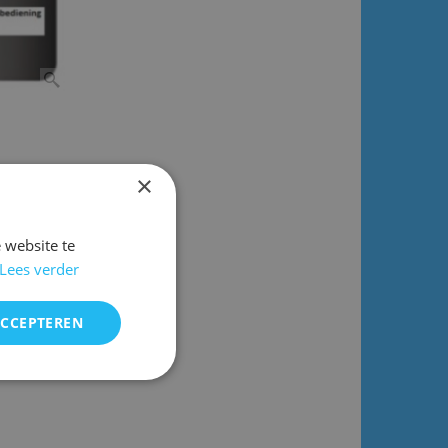
×
 website te
Lees verder
ACCEPTEREN
ok