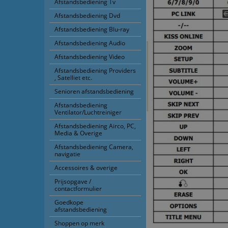
Afstandsbediening Tv
Afstandsbediening Dvd
Afstandsbediening Blu-ray
Afstandsbediening Audio
Afstandsbediening Video
Afstandsbediening Providers
, Satelliet etc.
Senioren afstandsbediening
Afstandsbediening
Ventilator/Luchtreiniger
Afstandsbediening Airco, PC,
Media & Overige
Afstandsbediening Camera,
navigatie
Accessoires & overige
Prijsopgave /
contactformulier
Goedkope
afstandsbediening
Shoppen op merk