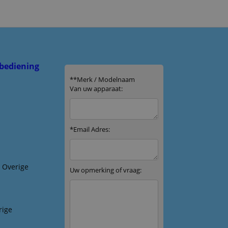
bediening
& Overige
rige