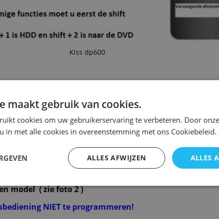
Kiss dp600
ng Kiss dp600
e maakt gebruik van cookies.
ruikt cookies om uw gebruikerservaring te verbeteren. Door onze
Kiss dp600
 u in met alle cookies in overeenstemming met ons Cookiebeleid.
rvangend : 2
ERGEVEN
ALLES AFWIJZEN
ALLES 
een kopie van de originele met precies dezelfde functies
erlijk en is speciaal voor dit model gemaakt en werkt o
en model ( zie foto 2 )
dsbediening NIET te programmeren!