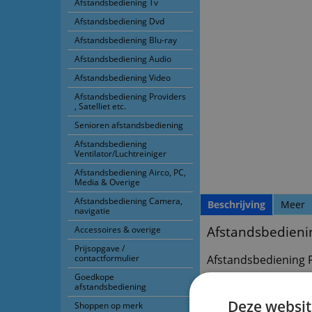
Afstandsbediening Tv
Afstandsbediening Dvd
Afstandsbediening Blu-ray
Afstandsbediening Audio
Afstandsbediening Video
Afstandsbediening Providers
, Satelliet etc.
Senioren afstandsbediening
Afstandsbediening
Ventilator/Luchtreiniger
Afstandsbediening Airco, PC,
Media & Overige
Afstandsbediening Camera,
Beschrijving
Meer
navigatie
Afstandsbedienin
Accessoires & overige
Prijsopgave /
contactformulier
Afstandsbediening P
Goedkope
Voorraad origineel
afstandsbediening
Deze websit
Shoppen op merk
g.qxx93