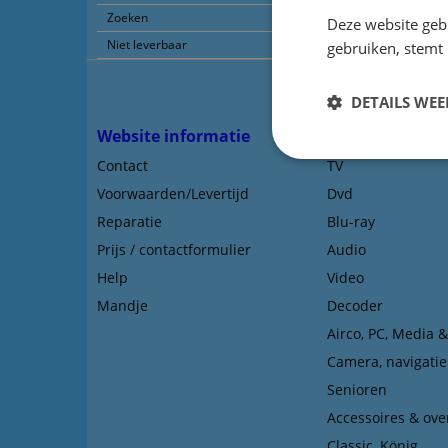
Zoeken
Deze website geb
Niet leverbaar
gebruiken, stemt
DETAILS WE
Website informatie
Types afstands
Contact
TV
Voorwaarden/Levertijd
Dvd
Reparatie
Blu-ray
Prijs / contactformulier
Audio
Help
Video
Mandje
Decoder
Airco, PC, Media 
Camera, navigatie
Senioren
Accessoires & ove
Classic, König