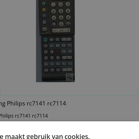
g Philips rc7141 rc7114
hilips rc7141 rc7114
:1
e maakt gebruik van cookies.