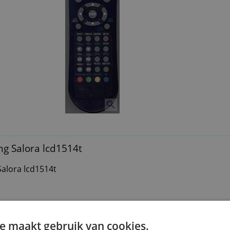
g Salora lcd1514t
alora lcd1514t
e maakt gebruik van cookies.