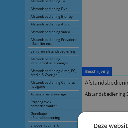
Afstandsbediening Tv
Afstandsbediening Dvd
Afstandsbediening Blu-ray
Afstandsbediening Audio
Afstandsbediening Video
Afstandsbediening Providers
, Satelliet etc.
Senioren afstandsbediening
Afstandsbediening
Ventilator/Luchtreiniger
Afstandsbediening Airco, PC,
Beschrijving
Media & Overige
Afstandsbedienin
Afstandsbediening Camera,
navigatie
Afstandsbediening S
Accessoires & overige
Prijsopgave /
contactformulier
Goedkope
afstandsbediening
Deze websit
Shoppen op merk