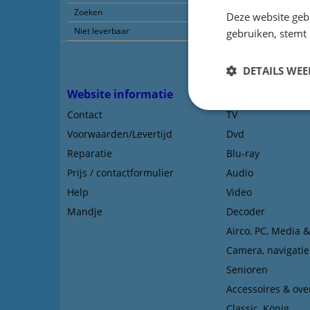
Zoeken
Deze website geb
Niet leverbaar
gebruiken, stemt
DETAILS WE
Website informatie
Types afstands
Contact
TV
Voorwaarden/Levertijd
Dvd
Reparatie
Blu-ray
Prijs / contactformulier
Audio
Help
Video
Mandje
Decoder
Airco, PC, Media 
Camera, navigatie
Senioren
Accessoires & ove
Classic, König