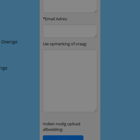
& Overige
rige