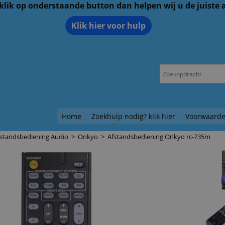
 klik op onderstaande button dan helpen wij u de juiste
Klik hier voor hulp
Home
Zoekhulp nodig? klik hier
Voorwaarde
fstandsbediening Audio
>
Onkyo
>
Afstandsbediening Onkyo rc-735m