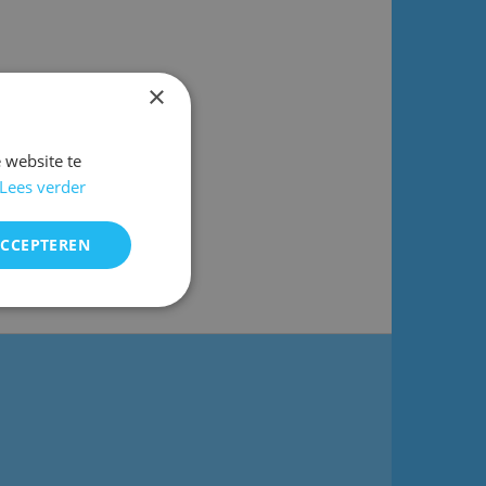
al voor
×
 website te
Lees verder
ACCEPTEREN