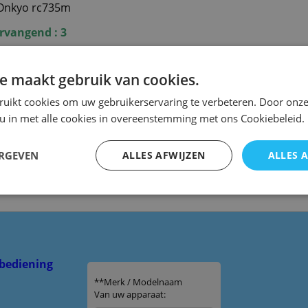
 Onkyo rc735m
rvangend : 3
n kopie van de originele met hetzelfde uiterlijk en is specia
 werkt ook alleen op dit merk en model. ( zie foto 2 )
e maakt gebruik van cookies.
tandsbediening is niet programmeerbaar voor andere
ruikt cookies om uw gebruikerservaring te verbeteren. Door onze
 u in met alle cookies in overeenstemming met ons Cookiebeleid.
dsbediening NIET te programmeren!
ERGEVEN
ALLES AFWIJZEN
ALLES 
bediening