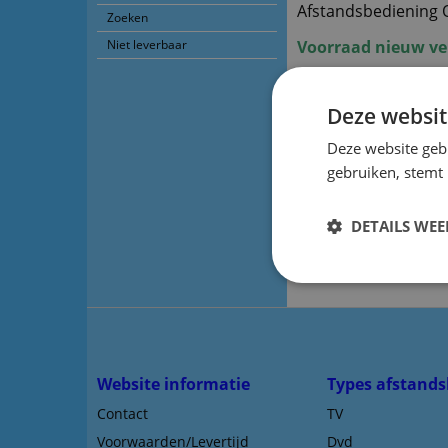
Afstandsbediening
Zoeken
Niet leverbaar
Voorraad nieuw ve
De vervangende is ee
dit model gemaakt en
Deze websit
De vervangende afs
Deze website geb
apparaten/merken.
gebruiken, stemt
U hoeft de afstan
DETAILS WE
Het werkt direct
Website informatie
Types afstands
Contact
TV
Voorwaarden/Levertijd
Dvd