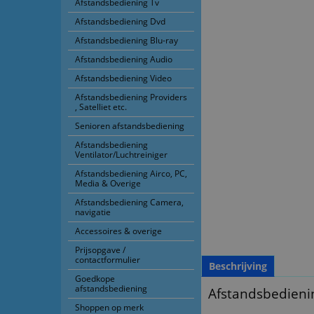
Afstandsbediening Tv
Afstandsbediening Dvd
Afstandsbediening Blu-ray
Afstandsbediening Audio
Afstandsbediening Video
Afstandsbediening Providers
, Satelliet etc.
Senioren afstandsbediening
Afstandsbediening
Ventilator/Luchtreiniger
Afstandsbediening Airco, PC,
Media & Overige
Afstandsbediening Camera,
navigatie
Accessoires & overige
Prijsopgave /
contactformulier
Beschrijving
Goedkope
afstandsbediening
Afstandsbedieni
Shoppen op merk