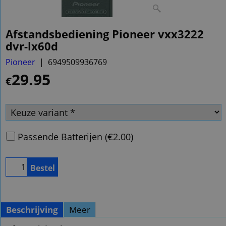
Afstandsbediening Pioneer vxx3222
dvr-lx60d
Pioneer
6949509936769
29.95
€
Passende Batterijen
(
€2.00
)
Bestel
Beschrijving
Meer