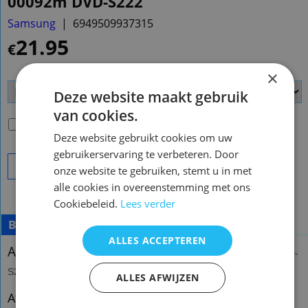
00092m DVD-S222
Samsung
6949509937315
21.95
€
×
Deze website maakt gebruik
van cookies.
Passende Batterijen
(
€2.00
)
Deze website gebruikt cookies om uw
gebruikerservaring te verbeteren. Door
Bestel
onze website te gebruiken, stemt u in met
alle cookies in overeenstemming met ons
Cookiebeleid.
Lees verder
Beschrijving
Meer
ALLES ACCEPTEREN
Afstandsbediening Samsung ah59-00092m
DVD-
S222
ALLES AFWIJZEN
Afstandsbediening Samsung ah59-00092m DVD-