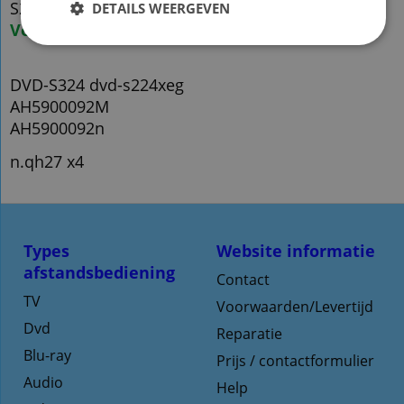
S222
DETAILS WEERGEVEN
Voorraad origineel nieuw:5
DVD-S324 dvd-s224xeg
AH5900092M
AH5900092n
n.qh27 x4
Types
Website informatie
afstandsbediening
Contact
TV
Voorwaarden/Levertijd
Dvd
Reparatie
Blu-ray
Prijs / contactformulier
Audio
Help