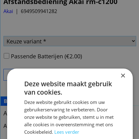
Afstandsbediening Akai rm-c1200
Akai
6949509941282
Passende Batterijen
(
€2.00
)
×
Bestel
Deze website maakt gebruik
van cookies.
Beschrijving
Meer
Deze website gebruikt cookies om uw
gebruikerservaring te verbeteren. Door
Afstandsbediening Akai rm-c1200
onze website te gebruiken, stemt u in met
alle cookies in overeenstemming met ons
Afstandsbediening Akai rmc1200
Cookiebeleid.
Lees verder