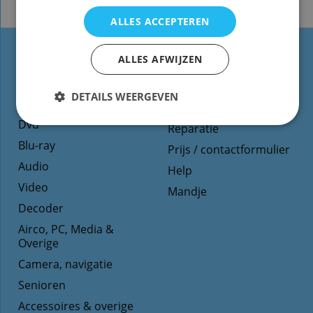
ALLES ACCEPTEREN
ALLES AFWIJZEN
Types
Website informatie
afstandsbediening
Contact
DETAILS WEERGEVEN
TV
Voorwaarden/Levertijd
Dvd
Reparatie
Blu-ray
Prijs / contactformulier
Audio
Help
Video
Mandje
Decoder
Airco, PC, Media &
Overige
Camera, navigatie
Senioren
Accessoires & overige