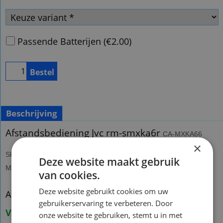
Passende Batterijen
(
€2.00
)
Bestel
Beschrijving
Afstandsbediening Jvc rm-smxka6r
CA-MXKA66
×
SP-MXKA33 MX-KA6 RM-SMXKA6J MX-KA3 CA-MXKA3 SP-
Deze website maakt gebruik
MXKA3 MX-KA33
van cookies.
Deze website gebruikt cookies om uw
Afstandsbediening Jvc rm-smxka6r CA-MXKA66
gebruikerservaring te verbeteren. Door
Voorraad origineel:1
onze website te gebruiken, stemt u in met