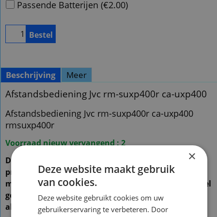
Passende Batterijen
(
€2.00
)
Bestel
Beschrijving
Meer
Afstandsbediening Jvc rm-suxp400r ca-uxp400
Afstandsbediening Jvc rm-suxp400r ca-uxp400
rmsuxp400r
Voorraad nieuw vervangend : 2
×
De vervangende is een kopie van de originele met
Deze website maakt gebruik
precies dezelfde functies
van cookies.
maar een ander uiterlijk en is speciaal voor dit model
gemaakt en werkt ook
Deze website gebruikt cookies om uw
alleen op dit merk en model ( zie foto 2 )
gebruikerservaring te verbeteren. Door