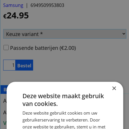
Samsung
6949509953803
24.95
€
Passende batterijen
(
€2.00
)
Bestel
×
Beschrijving
Deze website maakt gebruik
Afstandsbediening Samsung AK59-00125A
van cookies.
Afstandsbediening Samsung AK59-00125A
Deze website gebruikt cookies om uw
gebruikerservaring te verbeteren. Door
Voorraad origineel nieuw:5
onze website te gebruiken, stemt u in met