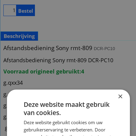
Bestel
Beschrijving
Afstandsbediening Sony rmt-809
DCR-PC10
Afstandsbediening Sony rmt-809 DCR-PC10
Voorraad origineel gebruikt:4
g.qxx34
g.qxxl01
×
Deze website maakt gebruik
g.qh01
van cookies.
g.qh17
Deze website gebruikt cookies om uw
g.qxx90
gebruikerservaring te verbeteren. Door