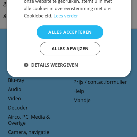
onze website te gebruiken, stemt u in met
g.qwv11
alle cookies in overeenstemming met ons
g.Qfx03
Cookiebeleid.
Lees verder
ALLES ACCEPTEREN
Types
Website informatie
ALLES AFWIJZEN
afstandsbediening
Contact
TV
Voorwaarden/Levertijd
DETAILS WEERGEVEN
Dvd
Reparatie
Blu-ray
Prijs / contactformulier
Audio
Help
Video
Mandje
Decoder
Airco, PC, Media &
Overige
Camera, navigatie