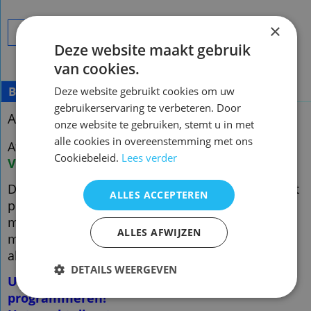
×
Bestel
Deze website maakt gebruik
van cookies.
Beschrijving
Deze website gebruikt cookies om uw
gebruikerservaring te verbeteren. Door
Afstandsbediening Rotel rr-dd91
onze website te gebruiken, stemt u in met
alle cookies in overeenstemming met ons
Afstandsbediening Rotel rr-dd91
Cookiebeleid.
Lees verder
Voorraad nieuw vervangend : 3
De vervangende is een kopie van de originele met
ALLES ACCEPTEREN
precies dezelfde functies
maar een ander uiterlijk en is speciaal voor dit
ALLES AFWIJZEN
model gemaakt en werkt ook
alleen op dit merk en model. ( zie foto 2 )
DETAILS WEERGEVEN
U hoeft de afstandsbediening NIET te
programmeren!