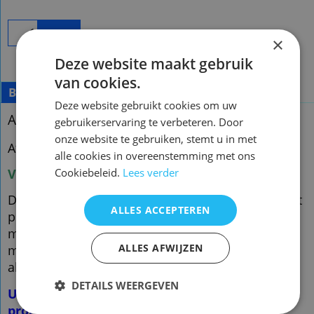
Bestel
×
Deze website maakt gebruik
van cookies.
Beschrijving
Deze website gebruikt cookies om uw
Afstandsbediening Rotel rr-901
gebruikerservaring te verbeteren. Door
onze website te gebruiken, stemt u in met
Afstandsbediening Rotel rr-901
alle cookies in overeenstemming met ons
Cookiebeleid.
Lees verder
Voorraad nieuw vervangend : 3
De vervangende is een kopie van de originele met
ALLES ACCEPTEREN
precies dezelfde functies
maar een ander uiterlijk en is speciaal voor dit
ALLES AFWIJZEN
model gemaakt en werkt ook
alleen op dit merk en model. ( zie foto 2 )
DETAILS WEERGEVEN
U hoeft de afstandsbediening NIET te
programmeren!