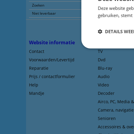
Zoeken
Deze website geb
Niet leverbaar
gebruiken, stemt
DETAILS WE
Website informatie
Types afstands
Contact
TV
Voorwaarden/Levertijd
Dvd
Reparatie
Blu-ray
Prijs / contactformulier
Audio
Help
Video
Mandje
Decoder
Airco, PC, Media 
Camera, navigatie
Senioren
Accessoires & ove