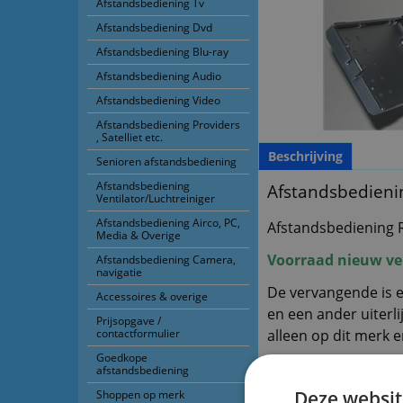
Afstandsbediening Tv
Afstandsbediening Dvd
Afstandsbediening Blu-ray
Afstandsbediening Audio
Afstandsbediening Video
Afstandsbediening Providers
, Satelliet etc.
Beschrijving
Senioren afstandsbediening
Afstandsbediening
Afstandsbedienin
Ventilator/Luchtreiniger
Afstandsbediening Airco, PC,
Afstandsbediening R
Media & Overige
Voorraad nieuw ve
Afstandsbediening Camera,
navigatie
De vervangende is e
Accessoires & overige
en een ander uiterli
Prijsopgave /
contactformulier
alleen op dit merk e
Goedkope
U hoeft de afstan
afstandsbediening
Het werkt direct
Deze websit
Shoppen op merk