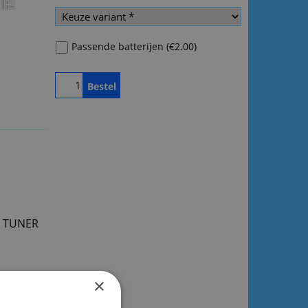
Passende batterijen
(
€2.00
)
Bestel
CD TUNER
×