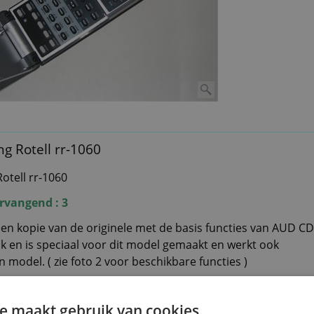
g Rotell rr-1060
otell rr-1060
rvangend : 3
en kopie van de originele met de basis functies van AUD 
jk en is speciaal voor dit model gemaakt en werkt ook
n model. ( zie foto 2 voor beschikbare functies )
dsbediening NIET te programmeren!
e maakt gebruik van cookies.