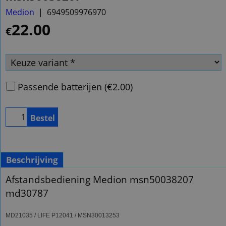
Medion
6949509976970
22.00
€
Passende batterijen
(
€2.00
)
Bestel
Beschrijving
Afstandsbediening Medion msn50038207
md30787
MD21035 / LIFE P12041 / MSN30013253