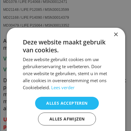
MD1078 / LIFE P14068 / MSN30012471
MD21148 / LIFE P12085 / MSN30013599
MD21168 / LIFE P14090 / MSN30014379
MD30479 / LIFE P15064 / MSN30013352
×
Afstandsbediening Medion msn50038207
Deze website maakt gebruik
md30787
van cookies.
Voorraad origineel nieuw: 1
Deze website gebruikt cookies om uw
gebruikerservaring te verbeteren. Door
Voorraad nieuw vervangend : 3
onze website te gebruiken, stemt u in met
De vervangende is een kopie van de originele met
alle cookies in overeenstemming met ons
precies dezelfde functies
Cookiebeleid.
Lees verder
maar een ander uiterlijk en is speciaal voor dit
model gemaakt en werkt ook
ALLES ACCEPTEREN
alleen op dit merk en model. ( zie foto 2 )
U hoeft de afstandsbediening NIET te
ALLES AFWIJZEN
programmeren!