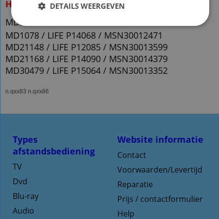
Het werkt direct
DETAILS WEERGEVEN
MD21035 / LIFE P12041 / MSN30013253
MD1078 / LIFE P14068 / MSN30012471
MD21148 / LIFE P12085 / MSN30013599
MD21168 / LIFE P14090 / MSN30014379
MD30479 / LIFE P15064 / MSN30013352
n.qxx83 n.qxx86
Types
Website informatie
afstandsbediening
Contact
TV
Voorwaarden/Levertijd
Dvd
Reparatie
Blu-ray
Prijs / contactformulier
Audio
Help