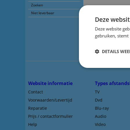
Zoeken
Niet leverbaar
Afstandsbediening R
Deze websit
Afstandsbediening 
Deze website geb
gebruiken, stemt
Voorraad: 1
g.qxx51
DETAILS WE
Website informatie
Types afstands
Contact
TV
Voorwaarden/Levertijd
Dvd
Reparatie
Blu-ray
Prijs / contactformulier
Audio
Help
Video