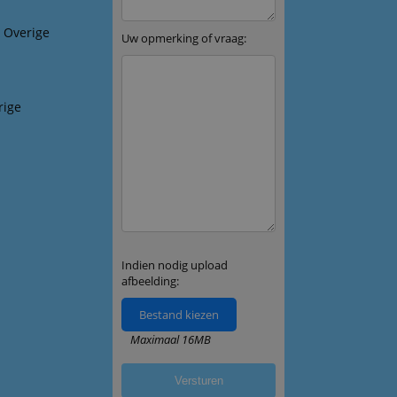
& Overige
rige