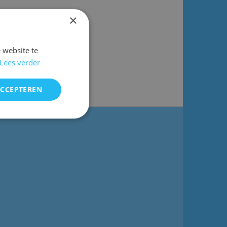
×
 website te
Lees verder
ACCEPTEREN