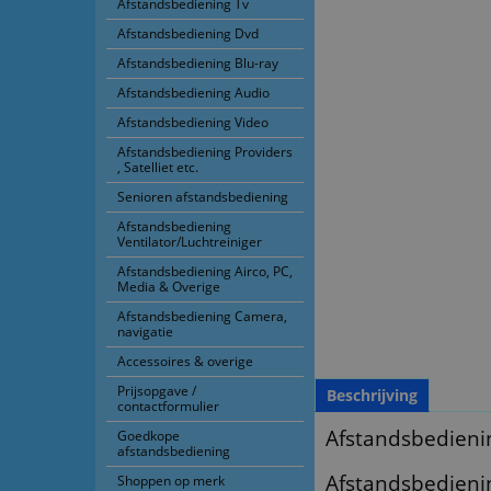
Afstandsbediening Tv
Afstandsbediening Dvd
Afstandsbediening Blu-ray
Afstandsbediening Audio
Afstandsbediening Video
Afstandsbediening Providers
, Satelliet etc.
Senioren afstandsbediening
Afstandsbediening
Ventilator/Luchtreiniger
Afstandsbediening Airco, PC,
Media & Overige
Afstandsbediening Camera,
navigatie
Accessoires & overige
Prijsopgave /
Beschrijving
contactformulier
Afstandsbedienin
Goedkope
afstandsbediening
Afstandsbedieni
Shoppen op merk