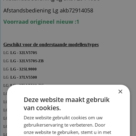
Afstandsbediening Lg akb72914058
Voorraad origineel nieuw :1
Geschikt voor de onderstaande modellen/types
LG
LG - 32LV570S
LG
LG - 32LV570S-ZB
LG
LG - 32SL9000
LG
LG - 37LV5500
LG
LG - 37LV5500-ZC
×
LG
LG - 37LV570S
Deze website maakt gebruik
LG
LG - 37LV570S-ZB
van cookies.
LG
LG - 42LV5500
Deze website gebruikt cookies om uw
LG
LG - 42LV5500-ZC
gebruikerservaring te verbeteren. Door
LG
LG - 42LV570S
onze website te gebruiken, stemt u in met
LG
LG - 42LV570S-ZB