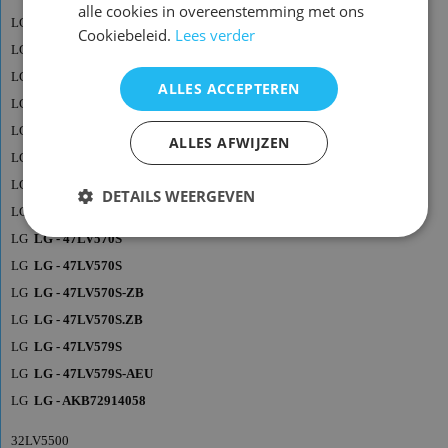
alle cookies in overeenstemming met ons
LG
LG - 42SL9000
Cookiebeleid.
Lees verder
LG
LG - 42SL9000-ZA
LG
LG - 42SL9500
ALLES ACCEPTEREN
LG
LG - 42SL9500-ZB
LG
LG - 47LV5500
ALLES AFWIJZEN
LG
LG - 47LV5500-ZC
LG
LG - 47LV570G
DETAILS WEERGEVEN
LG
LG - 47LV570G-ZB
LG
LG - 47LV570S
LG
LG - 47LV570S
LG
LG - 47LV570S-ZB
LG
LG - 47LV570S.ZB
LG
LG - 47LV579S
LG
LG - 47LV579S-AEU
LG
LG - AKB72914058
32LV5500