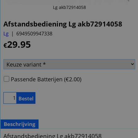
Lg akb72914058
Afstandsbediening Lg akb72914058
Lg
6949509947338
29.95
€
Passende Batterijen
(
€2.00
)
Bestel
Beschrijving
Afstandsbediening Lg akb72914058