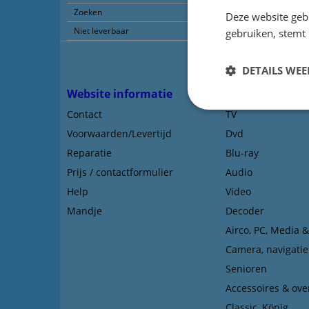
Zoeken
Deze website geb
Niet leverbaar
gebruiken, stemt
DETAILS WE
Website informatie
Types afstands
Contact
TV
Voorwaarden/Levertijd
Dvd
Reparatie
Blu-ray
Prijs / contactformulier
Audio
Help
Video
Mandje
Decoder
Airco, PC, Media 
Camera, navigatie
Senioren
Accessoires & ove
Classic, König