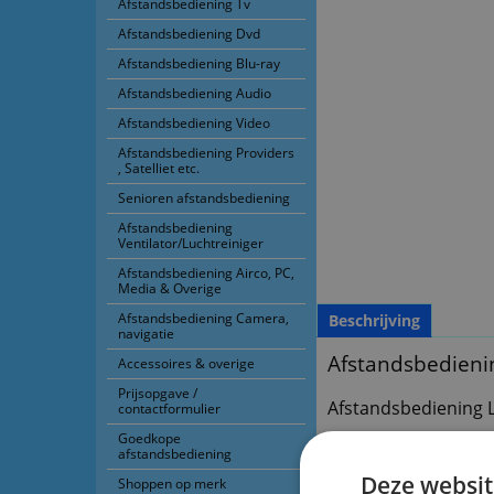
Afstandsbediening Tv
Afstandsbediening Dvd
Afstandsbediening Blu-ray
Afstandsbediening Audio
Afstandsbediening Video
Afstandsbediening Providers
, Satelliet etc.
Senioren afstandsbediening
Afstandsbediening
Ventilator/Luchtreiniger
Afstandsbediening Airco, PC,
Media & Overige
Afstandsbediening Camera,
Beschrijving
navigatie
Afstandsbedien
Accessoires & overige
Prijsopgave /
Afstandsbediening
contactformulier
Goedkope
Voorraad nieuw : 4
afstandsbediening
Deze websit
Shoppen op merk
n.qxx30 x4