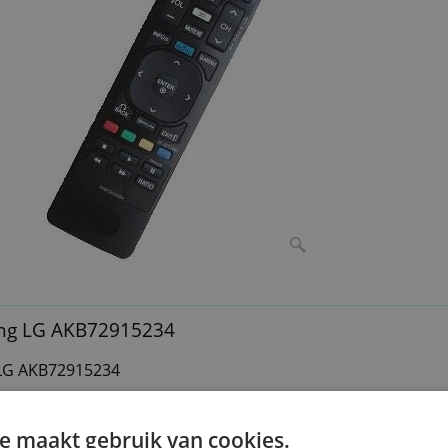
ing LG AKB72915234
 LG AKB72915234
e maakt gebruik van cookies.